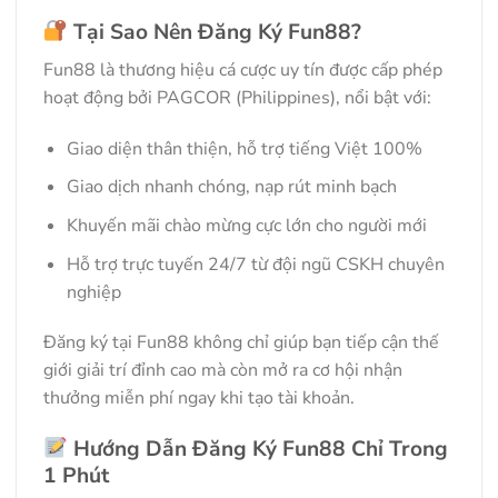
Tại Sao Nên Đăng Ký Fun88?
Fun88 là thương hiệu cá cược uy tín được cấp phép
hoạt động bởi PAGCOR (Philippines), nổi bật với:
Giao diện thân thiện, hỗ trợ tiếng Việt 100%
Giao dịch nhanh chóng, nạp rút minh bạch
Khuyến mãi chào mừng cực lớn cho người mới
Hỗ trợ trực tuyến 24/7 từ đội ngũ CSKH chuyên
nghiệp
Đăng ký tại Fun88 không chỉ giúp bạn tiếp cận thế
giới giải trí đỉnh cao mà còn mở ra cơ hội nhận
thưởng miễn phí ngay khi tạo tài khoản.
Hướng Dẫn Đăng Ký Fun88 Chỉ Trong
1 Phút