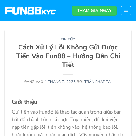
Bỏ
qua
THAM GIA NGAY
nội
dung
TIN TỨC
Cách Xử Lý Lỗi Không Gửi Được
Tiền Vào Fun88 – Hướng Dẫn Chi
Tiết
ĐĂNG VÀO
1 THÁNG 7, 2025
BỞI
TRẦN PHÁT TÀI
Giới thiệu
Gửi tiền vào Fun88 là thao tác quan trọng giúp bạn
bắt đầu hành trình cá cược. Tuy nhiên, đôi khi việc
nạp tiền gặp lỗi: tiền không vào, hệ thống báo lỗi,
hoặc không xác nhận giao dịch. Vậy nguyên nhân do