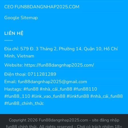
CEO FUN88DANGNHAP2025.COM
Google Sitemap
LIÊN HỆ
Địa chỉ: 579 Đ. 3 Tháng 2, Phường 14, Quận 10, Hồ Chí
Minh, Vietnam
Website:
https://fun88dangnhap2025.com/
Điện thoại: 0711281289
Email:
fun88dangnhap2025@gmail.com
Hastags: #fun88 #nhà_cái_fun88 #fun88110
#fun88_110 #link_vao_fun88 #linkfun88 #nhà_cái_fun88
#fun88_chính_thức
Copyright 2026 Fun88dangnhap2025.com - site đăng nhập
fun88 chính thức. All rights reserved - Chơi có trách nhiệm 18+