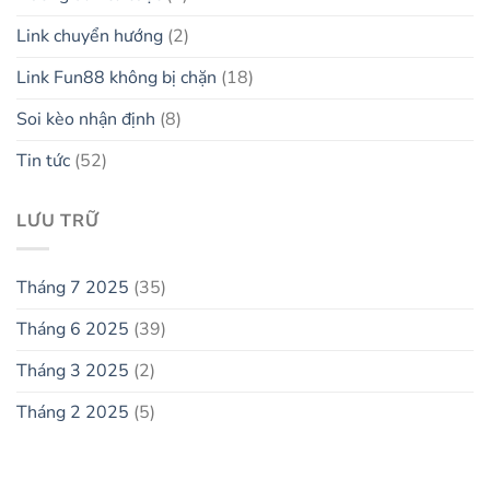
Nào
Nhất
Ổn
Link chuyển hướng
(2)
2025,
Định
Truy
Nhất
Cập
Link Fun88 không bị chặn
(18)
2025?
Nhanh
Không
Soi kèo nhận định
(8)
Bị
Chặn
Tin tức
(52)
LƯU TRỮ
Tháng 7 2025
(35)
Tháng 6 2025
(39)
Tháng 3 2025
(2)
Tháng 2 2025
(5)