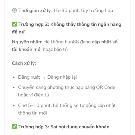
Thời gian xử lý
: 15–30 phút, tùy trường hợp
Trường hợp 2: Không thấy thông tin ngân hàng
để gửi
Nguyên nhân
: Hệ thống Fun88 đang
cập nhật số
tài khoản mới
hoặc bảo trì
Cách xử lý:
Đăng xuất → Đăng nhập lại
Chuyển sang phương thức nạp bằng QR Code
hoặc ví điện tử
Chờ 5–10 phút, hệ thống sẽ tự động cập nhật
thông tin mới
Trường hợp 3: Sai nội dung chuyển khoản