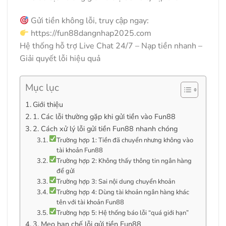
Gửi tiền không lỗi, truy cập ngay:
https://fun88dangnhap2025.com
Hệ thống hỗ trợ Live Chat 24/7 – Nạp tiền nhanh –
Giải quyết lỗi hiệu quả
Mục lục
Giới thiệu
1. Các lỗi thường gặp khi gửi tiền vào Fun88
2. Cách xử lý lỗi gửi tiền Fun88 nhanh chóng
Trường hợp 1: Tiền đã chuyển nhưng không vào
tài khoản Fun88
Trường hợp 2: Không thấy thông tin ngân hàng
để gửi
Trường hợp 3: Sai nội dung chuyển khoản
Trường hợp 4: Dùng tài khoản ngân hàng khác
tên với tài khoản Fun88
Trường hợp 5: Hệ thống báo lỗi “quá giới hạn”
3. Mẹo hạn chế lỗi gửi tiền Fun88