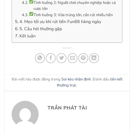
Tình huống 2: Người chơi chuyên nghiệp hoặc cá
cược lớn
Tình huống 3: Vừa trúng lớn, cần rút nhiều tiền
4. Mẹo tối ưu khi rút tiền Fun88 hàng ngày
5. Câu hỏi thường gặp
Kết luận
Bài viết này được đăng trong
Soi kèo nhận định
. Đánh dấu
liên kết
thường trực
.
TRẦN PHÁT TÀI