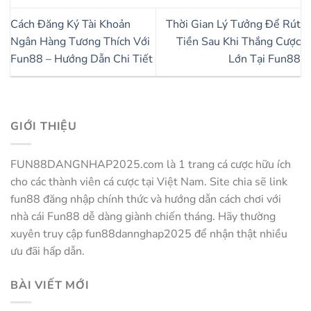
Cách Đăng Ký Tài Khoản
Thời Gian Lý Tưởng Để Rút
Ngân Hàng Tương Thích Với
Tiền Sau Khi Thắng Cược
Fun88 – Hướng Dẫn Chi Tiết
Lớn Tại Fun88
GIỚI THIỆU
FUN88DANGNHAP2025.com là 1 trang cá cược hữu ích
cho các thành viên cá cược tại Việt Nam. Site chia sẽ link
fun88 đăng nhập chính thức và hướng dẫn cách chơi với
nhà cái Fun88 dễ dàng giành chiến tháng. Hãy thường
xuyên truy cập fun88dannghap2025 để nhận thật nhiều
ưu đãi hấp dẫn.
BÀI VIẾT MỚI