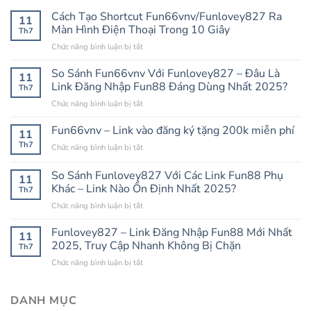
Cách Tạo Shortcut Fun66vnv/Funlovey827 Ra
11
Màn Hình Điện Thoại Trong 10 Giây
Th7
ở
Chức năng bình luận bị tắt
Cách
Tạo
So Sánh Fun66vnv Với Funlovey827 – Đâu Là
11
Shortcut
Link Đăng Nhập Fun88 Đáng Dùng Nhất 2025?
Th7
Fun66vnv/Funlovey827
ở
Chức năng bình luận bị tắt
Ra
So
Màn
Sánh
Fun66vnv – Link vào đăng ký tặng 200k miễn phí
Hình
11
Fun66vnv
Điện
Th7
ở
Chức năng bình luận bị tắt
Với
Thoại
Fun66vnv
Funlovey827
Trong
–
So Sánh Funlovey827 Với Các Link Fun88 Phụ
–
10
11
Link
Đâu
Khác – Link Nào Ổn Định Nhất 2025?
Giây
Th7
vào
Là
ở
Chức năng bình luận bị tắt
đăng
Link
So
ký
Đăng
Sánh
tặng
Funlovey827 – Link Đăng Nhập Fun88 Mới Nhất
Nhập
11
Funlovey827
200k
2025, Truy Cập Nhanh Không Bị Chặn
Fun88
Th7
Với
miễn
Đáng
ở
Chức năng bình luận bị tắt
Các
phí
Dùng
Funlovey827
Link
Nhất
–
Fun88
2025?
Link
DANH MỤC
Phụ
Đăng