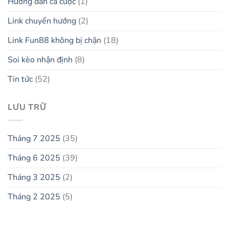
Hướng dẫn cá cược
(1)
Mới
Nào
Nhất
Ổn
Link chuyển hướng
(2)
2025,
Định
Truy
Nhất
Cập
Link Fun88 không bị chặn
(18)
2025?
Nhanh
Không
Soi kèo nhận định
(8)
Bị
Chặn
Tin tức
(52)
LƯU TRỮ
Tháng 7 2025
(35)
Tháng 6 2025
(39)
Tháng 3 2025
(2)
Tháng 2 2025
(5)