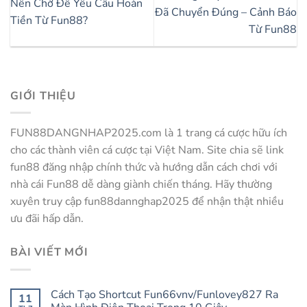
Nên Chờ Để Yêu Cầu Hoàn
Đã Chuyển Đúng – Cảnh Báo
Tiền Từ Fun88?
Từ Fun88
GIỚI THIỆU
FUN88DANGNHAP2025.com là 1 trang cá cược hữu ích
cho các thành viên cá cược tại Việt Nam. Site chia sẽ link
fun88 đăng nhập chính thức và hướng dẫn cách chơi với
nhà cái Fun88 dễ dàng giành chiến tháng. Hãy thường
xuyên truy cập fun88dannghap2025 để nhận thật nhiều
ưu đãi hấp dẫn.
BÀI VIẾT MỚI
Cách Tạo Shortcut Fun66vnv/Funlovey827 Ra
11