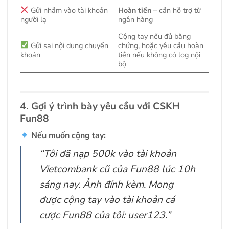
Gửi nhầm vào tài khoản
Hoàn tiền
– cần hỗ trợ từ
người lạ
ngân hàng
Cộng tay nếu đủ bằng
Gửi sai nội dung chuyển
chứng, hoặc yêu cầu hoàn
khoản
tiền nếu không có log nội
bộ
4. Gợi ý trình bày yêu cầu với CSKH
Fun88
Nếu muốn cộng tay:
“Tôi đã nạp 500k vào tài khoản
Vietcombank cũ của Fun88 lúc 10h
sáng nay. Ảnh đính kèm. Mong
được cộng tay vào tài khoản cá
cược Fun88 của tôi: user123.”