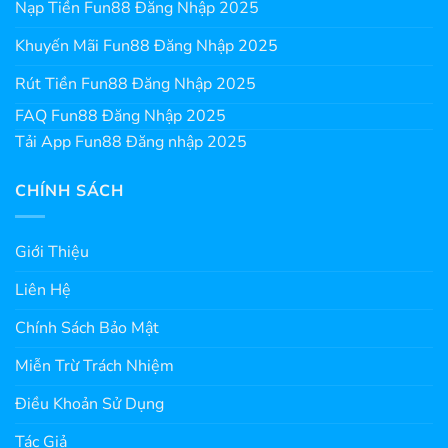
Nạp Tiền Fun88 Đăng Nhập 2025
Khuyến Mãi Fun88 Đăng Nhập 2025
Rút Tiền Fun88 Đăng Nhập 2025
FAQ Fun88 Đăng Nhập 2025
Tải App Fun88 Đăng nhập 2025
CHÍNH SÁCH
Giới Thiệu
Liên Hệ
Chính Sách Bảo Mật
Miễn Trừ Trách Nhiệm
Điều Khoản Sử Dụng
Tác Giả